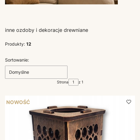
inne ozdoby i dekoracje drewniane
Produkty:
12
Lista produktów
Sortowanie:
Domyślne
Strona
z 1
NOWOŚĆ