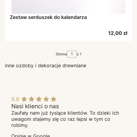
Zestaw serduszek do kalendarza
Cena
12,00 zł
Strona
z 1
inne ozdoby i dekoracje drewniane
5.0
Nasi klienci o nas
Zaufały nam już tysiące klientów. To dzieki ich
uwagom stajemy się co raz lepsi w tym co
robimy.
Opinie w Google