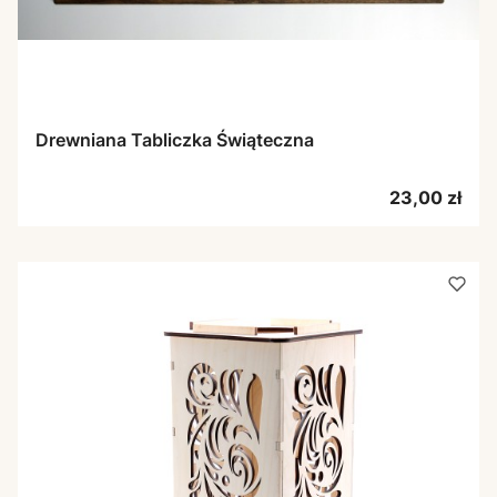
Drewniana Tabliczka Świąteczna
Cena
23,00 zł