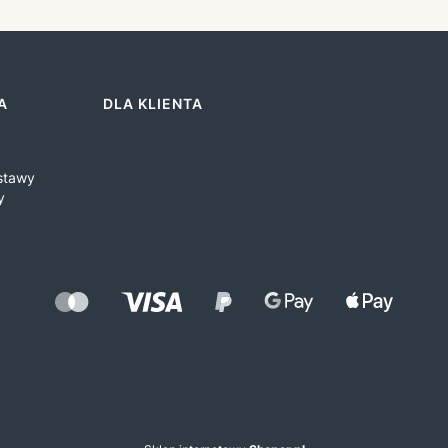
A
DLA KLIENTA
ostawy
y