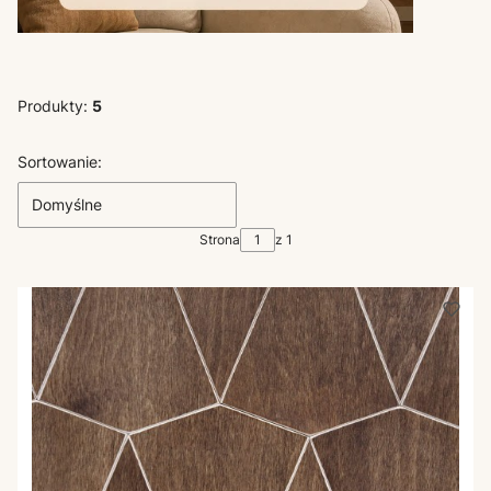
Produkty:
5
Lista produktów
Sortowanie:
Domyślne
Strona
z 1