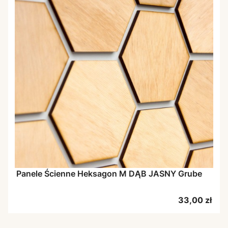
Panele Ścienne Heksagon M DĄB JASNY Grube
Cena
33,00 zł