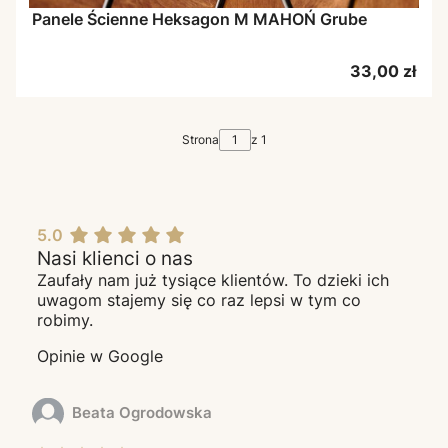
Panele Ścienne Heksagon M MAHOŃ Grube
Cena
33,00 zł
Strona
z 1
5.0
Nasi klienci o nas
Zaufały nam już tysiące klientów. To dzieki ich
uwagom stajemy się co raz lepsi w tym co
robimy.
Opinie w Google
Beata Ogrodowska