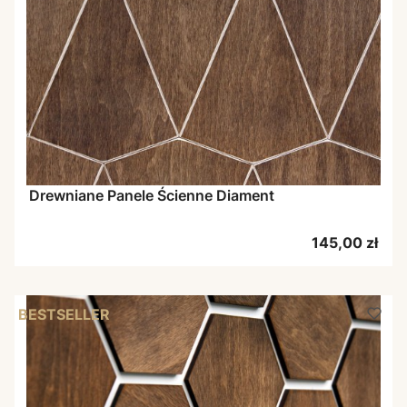
Drewniane Panele Ścienne Diament
Cena
145,00 zł
BESTSELLER