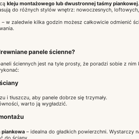
ocą
kleju montażowego lub dwustronnej taśmy piankowej
asują do różnych stylów wnętrz: nowoczesnych, loftowych
!
– w zaledwie kilka godzin możesz całkowicie odmienić śc
wania.
rewniane panele ścienne?
eli ściennych jest na tyle prosty, że poradzi sobie z nim 
wykonać:
 ściany
u i tłuszczu, aby panele dobrze się trzymały.
ówności, warto ją wygładzić.
 montażu
 piankowa
– idealna do gładkich powierzchni. Wystarczy na
ć do ściany.