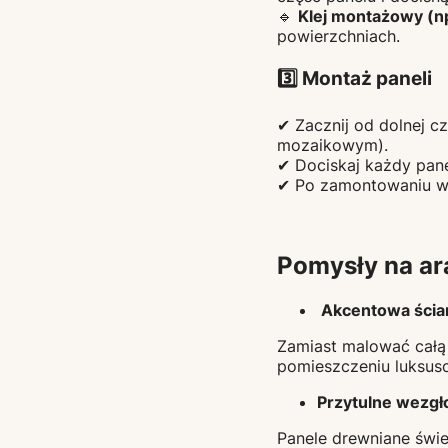
🔹
Klej montażowy (n
powierzchniach.
3️⃣ Montaż paneli
✔ Zacznij od dolnej c
mozaikowym).
✔ Dociskaj każdy pane
✔ Po zamontowaniu ws
Pomysły na ar
Akcentowa ścian
Zamiast malować całą ś
pomieszczeniu luksus
Przytulne wezgło
Panele drewniane świe