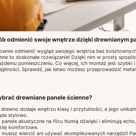
ób odmienić swoje wnętrze dzięki drewnianym 
townie odmienić wygląd swojego wnętrza bez kosztowny
nne to doskonałe rozwiązanie! Dzięki nim w prosty sposób
 każdemu pomieszczeniu. Co więcej, ich montaż jest szybki 
iejętności. Sprawdź, jak łatwo możesz przeprowadzić met
ybrać drewniane panele ścienne?
 drewno dodaje wnętrzu klasy i przytulności, a jego unikaln
ąda stylowo.
 panele akustyczne na filcu tłumią dźwięki i eliminują echo
dziej komfortowe.
e musisz wiercić ani używać skomplikowanych narzędzi! P