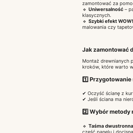
zamontować za pom
🔹
Uniwersalność
– p
klasycznych.
🔹
Szybki efekt WOW
malowania czy tapeto
Jak zamontować d
Montaż drewnianych pan
kroków, które warto 
1️⃣ Przygotowanie
✔ Oczyść ścianę z kurz
✔ Jeśli ściana ma nier
2️⃣ Wybór metody
🔹
Taśma dwustronna
część panelu i docisną