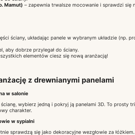
p. Mamut)
– zapewnia trwalsze mocowanie i sprawdzi się
zęści ściany, układając panele w wybranym układzie (np. p
l, aby dobrze przylegał do ściany.
zystkich elementów ciesz się nową aranżacją!
anżację z drewnianymi panelami
a w salonie
cianę, wybierz jedną i pokryj ją panelami 3D. To prosty tr
owy charakter.
wie w sypialni
tnie sprawdzą się jako dekoracyjne wezgłowie za łóżkiem. 