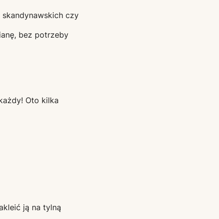
.
, skandynawskich czy
ianę, bez potrzeby
każdy! Oto kilka
kleić ją na tylną