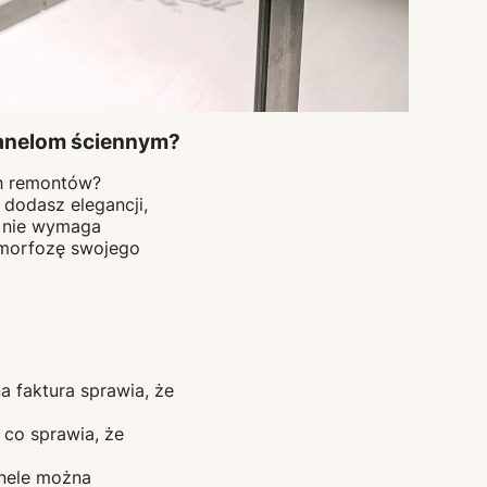
panelom ściennym?
ch remontów?
 dodasz elegancji,
i nie wymaga
amorfozę swojego
a faktura sprawia, że
, co sprawia, że
anele można