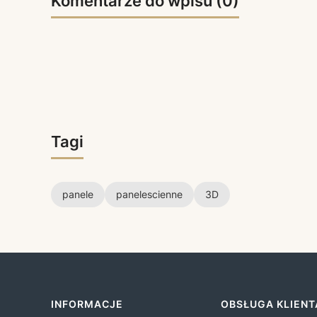
Komentarze do wpisu (0)
Tagi
panele
panelescienne
3D
Linki w stopce
INFORMACJE
OBSŁUGA KLIENT