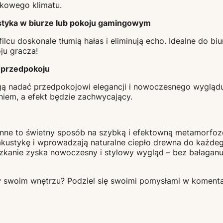
ątkowego klimatu.
tyka w biurze lub pokoju gamingowym
ilcu doskonale tłumią hałas i eliminują echo. Idealne do b
u gracza!
w przedpokoju
ą nadać przedpokojowi elegancji i nowoczesnego wyglądu.
niem, a efekt będzie zachwycający.
enne to świetny sposób na szybką i efektowną metamorfoz
akustykę i wprowadzają naturalne ciepło drewna do każde
szkanie zyska nowoczesny i stylowy wygląd – bez bałagan
w swoim wnętrzu? Podziel się swoimi pomysłami w komenta