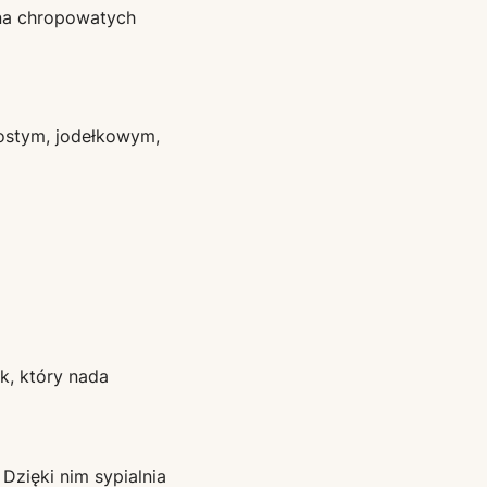
 na chropowatych
rostym, jodełkowym,
ik, który nada
Dzięki nim sypialnia