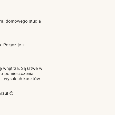
iura, domowego studia
 Połącz je z
ę wnętrza. Są łatwe w
go pomieszczenia.
u i wysokich kosztów
rzu! 😊