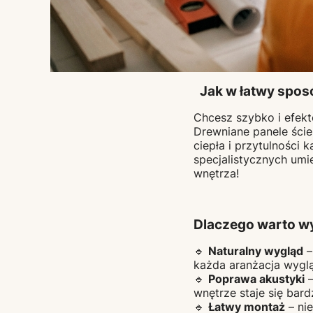
Jak w łatwy spos
Chcesz szybko i efek
Drewniane panele ście
ciepła i przytulności
specjalistycznych um
wnętrza!
Dlaczego warto w
🔹
Naturalny wygląd
–
każda aranżacja wygl
🔹
Poprawa akustyki
–
wnętrze staje się bar
🔹
Łatwy montaż
– ni