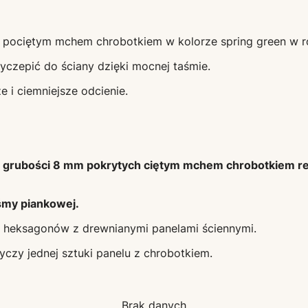
o pociętym mchem chrobotkiem w kolorze spring green w r
yczepić do ściany dzięki mocnej taśmie.
e i ciemniejsze odcienie.
m, grubości 8 mm pokrytych ciętym mchem chrobotkiem r
śmy piankowej.
y heksagonów z drewnianymi panelami ściennymi.
yczy jednej sztuki panelu z chrobotkiem.
Brak danych