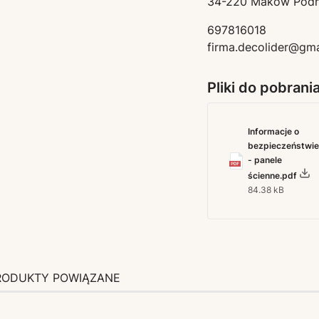
34-220 Maków Podha
697816018
firma.decolider@gm
Pliki do pobrani
Informacje o
bezpieczeństwi
- panele
ścienne.pdf
84.38 kB
RODUKTY POWIĄZANE