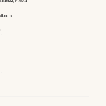
lański, Polska
ail.com
a
e