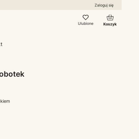
Zaloguj się
Produkty w kos
Ulubione
Koszyk
t
robotek
tkiem