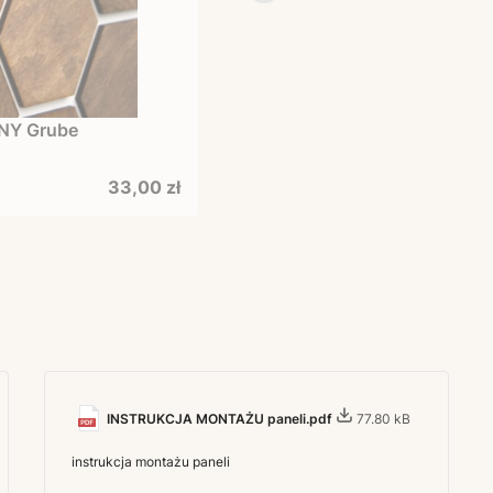
NY Grube
Cena
33,00 zł
INSTRUKCJA MONTAŻU paneli.pdf
77.80 kB
instrukcja montażu paneli