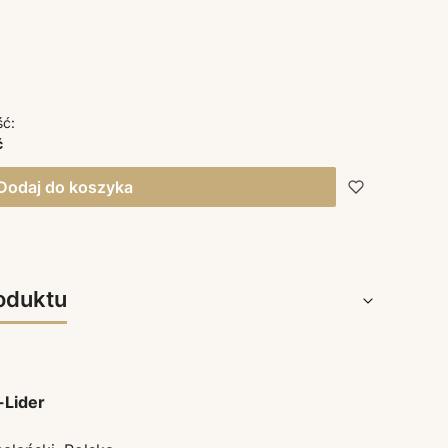
ść:
ć
Dodaj do koszyka
oduktu
-Lider