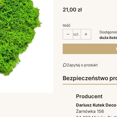
Cena
21,00 zł
Ilość
Dostępno
szt.
duża iloś
Zapytaj o produkt
Bezpieczeństwo pr
Producent
Dariusz Kutek Deco
Żarnówka 156