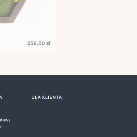
Cena
259,00 zł
A
DLA KLIENTA
ostawy
y