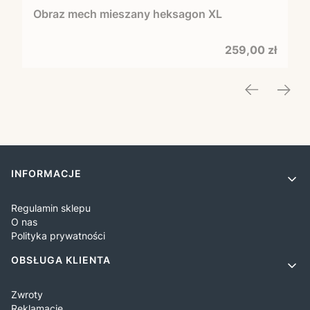
Obraz mech mieszany heksagon XL
Cena
259,00 zł
Linki w stopce
INFORMACJE
Regulamin sklepu
O nas
Polityka prywatności
OBSŁUGA KLIENTA
Zwroty
Reklamacje