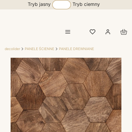
Tryb jasny
Tryb ciemny
Prod
decolider
PANELE ŚCIENNE
PANELE DREWNIANE