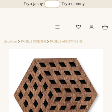
Tryb jasny
Tryb ciemny
Prod
decolider
PANELE ŚCIENNE
PANELE AKUSTYCZNE