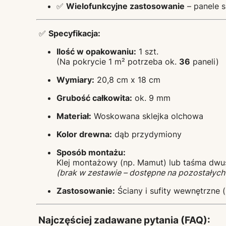
✅
Wielofunkcyjne zastosowanie
– panele s
✅
Specyfikacja:
Ilość w opakowaniu:
1 szt.
(Na pokrycie 1 m² potrzeba ok.
36
paneli)
Wymiary:
20,8 cm x 18 cm
Grubość całkowita:
ok. 9 mm
Materiał:
Woskowana sklejka olchowa
Kolor drewna:
dąb przydymiony
Sposób montażu:
Klej montażowy (np. Mamut) lub taśma dwu
(brak w zestawie – dostępne na pozostałych
Zastosowanie:
Ściany i sufity wewnętrzne 
Najczęściej zadawane pytania (FAQ):