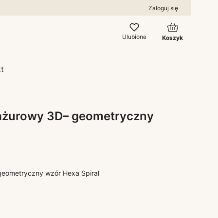
Zaloguj się
Produkty w kos
Ulubione
Koszyk
t
 ażurowy 3D– geometryczny
geometryczny wzór Hexa Spiral