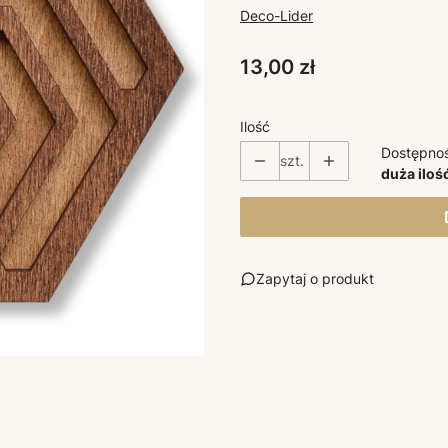
Deco-Lider
Cena
13,00 zł
Ilość
Dostępno
szt.
duża iloś
Zapytaj o produkt