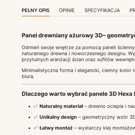
PEŁNY OPIS
OPINIE
SPECYFIKACJA
P
Panel drewniany ażurowy 3D– geometryc
Odmień swoje wnętrze za pomocą paneli ścienny
naturalnego drewna i nowoczesnego designu. Wy
przytulnych aranżacji ścian oraz sufitów wewnęt
Minimalistyczna forma i elegancki, ciemny kolor
biura.
Dlaczego warto wybrać panele 3D Hexa S
✅
Naturalny materiał
– drewno ociepla i nad
✅
Unikalny design
– geometryczny wzór 3D 
✅
Łatwy montaż
– wystarczy klej montażow