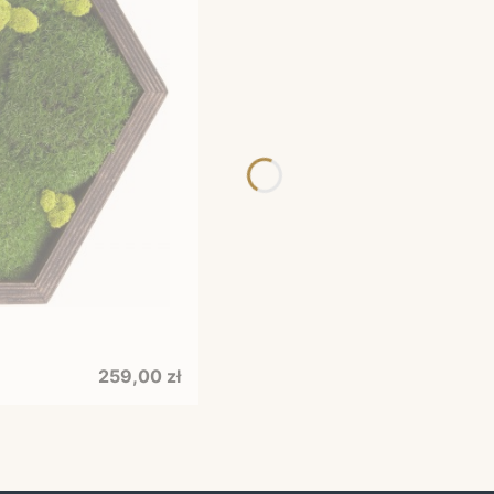
Cena
259,00 zł