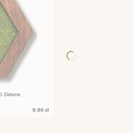
D Zielone
Cena
9,90 zł