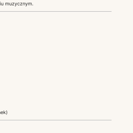
udiu muzycznym.
nek)