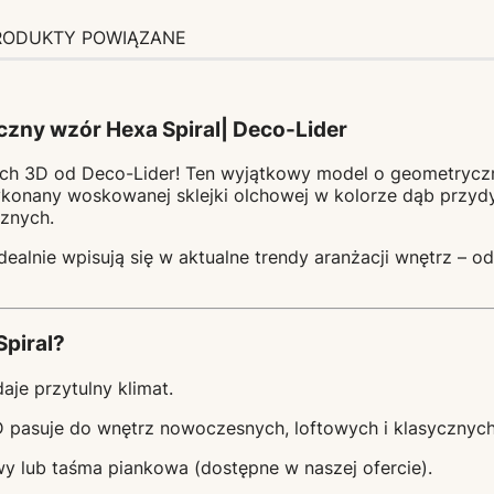
RODUKTY POWIĄZANE
zny wzór Hexa Spiral| Deco-Lider
ch 3D od Deco-Lider! Ten wyjątkowy model o geometrycz
konany woskowanej sklejki olchowej w kolorze dąb przydy
rznych.
 idealnie wpisują się w aktualne trendy aranżacji wnętrz 
piral?
aje przytulny klimat.
pasuje do wnętrz nowoczesnych, loftowych i klasycznych
y lub taśma piankowa (dostępne w naszej ofercie).