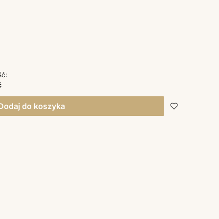
ść:
ć
Dodaj do koszyka